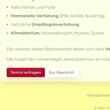
kalte Hände und Füße
Hormonelle Verhütung
(Pille, Spirale, Nuvaring)
natürliche
Empfängnisverhütung
Klimakterium
, Hitzewallungen, Myome, Zysten
Die meisten dieser Beschwerden lassen sich über
H
Die Anzahl der notwendigen Konsultationen ist indiv
Termin anfragen
Zur Übersicht
Praxisadress
E-Mail:
ma