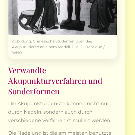
Abbildung: Chinesische Studenten üben das
Akupunktieren an einem Modell. Bild: D. Henrioud /
WHO.
Verwandte
Akupunkturverfahren und
Sonderformen
Die Akupunkturpunkte können nicht nur
durch Nadeln, sondern auch durch
verschiedene Verfahren stimuliert werden.
Die Nadelung ist die am meisten benutzte