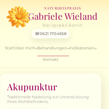
NATURHEILPRAXIS
Gabriele Wieland
Heilpraktikerin
0621 1704558
Start
Über mich
Behandlungen
Indikationen
Kontakt
Akupunktur
Traditionelle Nadelung zur Unterstützung
Ihres Wohlbefindens.